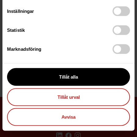
Helena Bäremo
Inställningar
Administrativ assistent och sekreterare
Statistik
0243-21 72 70
helena.baremo@zedendahl.se
Marknadsföring
Borlänge
Ladda ned vCard
Tillåt alla
Tillåt urval
Allmänna villkor
Integritetspolicy
Avvisa