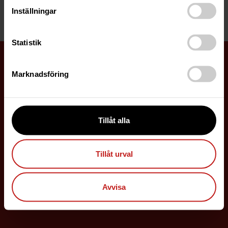
Inställningar
Föregående
1
…
12
13
Statistik
Allmänna villkor
Integritetspolicy
Marknadsföring
Tillåt alla
Tillåt urval
Avvisa