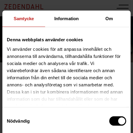
Samtycke
Information
Om
Nyheter
Här kan ni ta del av våra senaste nyheter, bl.a. nya
Denna webbplats använder cookies
konkursförvaltarförordnanden, anbudsunderlag i konkurser,
Vi använder cookies för att anpassa innehållet och
tillfälliga öppettider, m.m.
annonserna till användarna, tillhandahålla funktioner för
sociala medier och analysera vår trafik. Vi
>
vidarebefordrar även sådana identifierare och annan
information från din enhet till de sociala medier och
24 Sep 2021
annons- och analysföretag som vi samarbetar med.
Valstavik AB i likvidation, i konkurs
Dessa kan i sin tur kombinera informationen med annan
information som du har tillhandahållit eller som de har
Valstavik AB i likvidation i konkurs, 556779-6759, har
samlat in när du har använt deras tjänster.
försatts i konkurs vid Västmanlands tingsrätt den 24
Samtyckesval
september 2021. Till konkursförvaltare utsågs advokaten
Nödvändig
Henric Schef. För information om kon…