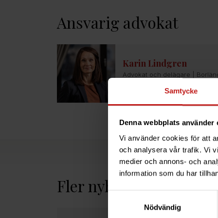
Ansvarig advokat
Karin Lindgren
Advokat och delägare | Borlän
0243-21 72 70
Samtycke
Denna webbplats använder 
Vi använder cookies för att a
och analysera vår trafik. Vi v
medier och annons- och anal
information som du har tillhan
Fler nyheter
Samtyckesval
Nödvändig