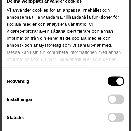
Denna webbplats använder cookies
Advokat och delägare | Uppsala / Gävle
076-80 28 413
Vi använder cookies för att anpassa innehållet och
annonserna till användarna, tillhandahålla funktioner för
sociala medier och analysera vår trafik. Vi
vidarebefordrar även sådana identifierare och annan
Fler nyheter
information från din enhet till de sociala medier och
annons- och analysföretag som vi samarbetar med.
Dessa kan i sin tur kombinera informationen med annan
17 Mar 2026
information som du har tillhandahållit eller som de har
Anbudsunderlag: Näsfjället /
samlat in när du har använt deras tjänster.
DalNord Holding ABs konkursbo
Samtyckesval
Nödvändig
DalNord Holding ABs konkursbo, 556635-2059. Följande
är en sammanfattning av tillgångsmassan och
försäljningsprocessen. För fullständig information, se länk
Inställningar
till komplett anbudsunderlag nedan på sidan…
Statistik