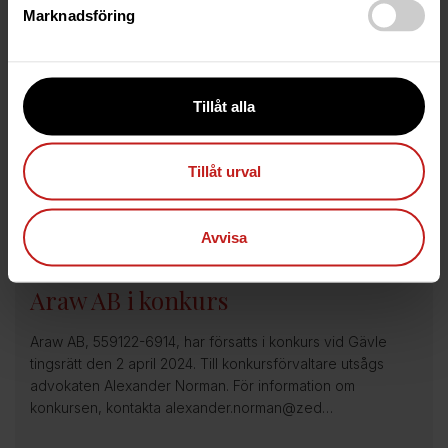
20 Jun 2024
Marknadsföring
Anbudsunderlag: Nordiska
Kvalitetspooler AB
Tillåt alla
Nordiska Kvalitetspooler AB i konkurs, 556736-6827
Bakgrund Nordiska Kvalitetspooler AB, 556736-6827,
försattes i konkurs vid Gävle tingsrätt den 28 maj 2024. Till
Tillåt urval
konkursförvaltare utsågs advokat Hen…
Avvisa
3 Apr 2024
Araw AB i konkurs
Araw AB, 559122-6914, har försatts i konkurs vid Gävle
tingsrätt den 2 april 2024. Till konkursförvaltare utsågs
advokaten Alexander Norman. För information om
konkursen, kontakta alexander.norman@zed…