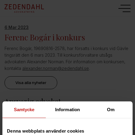
6 Mar 2023
Ferenc Bogár i konkurs
Ferenc Bogár, 19690816-2578, har försatts i konkurs vid Gävle
tingsrätt den 6 mars 2023. Till konkursförvaltare utsågs
advokaten Alexander Norman. För information om konkursen,
kontakta
alexander.norman@zedendahl.se
.
Visa alla nyheter
Ansvarig advokat
Samtycke
Information
Om
Alexander Norman
Advokat och delägare | Uppsala / Gävle
Denna webbplats använder cookies
076-80 28 413