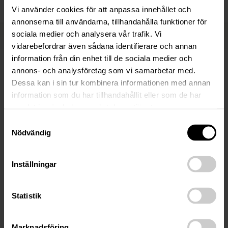
Vi använder cookies för att anpassa innehållet och
annonserna till användarna, tillhandahålla funktioner för
sociala medier och analysera vår trafik. Vi
Fler nyheter
vidarebefordrar även sådana identifierare och annan
information från din enhet till de sociala medier och
annons- och analysföretag som vi samarbetar med.
17 Mar 2026
Dessa kan i sin tur kombinera informationen med annan
Anbudsunderlag: Näsfjället /
information som du har tillhandahållit eller som de har
DalNord Holding ABs konkursbo
samlat in när du har använt deras tjänster.
Samtyckesval
DalNord Holding ABs konkursbo, 556635-2059. Följande
Nödvändig
är en sammanfattning av tillgångsmassan och
försäljningsprocessen. För fullständig information, se länk
Inställningar
till komplett anbudsunderlag nedan på sidan…
Statistik
20 Jun 2024
Marknadsföring