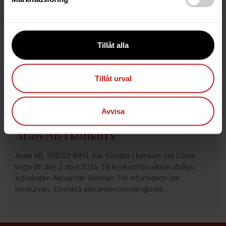
Anbudsunderlag: Nordiska
Kvalitetspooler AB
Nordiska Kvalitetspooler AB i konkurs, 556736-6827
Tillåt alla
Bakgrund Nordiska Kvalitetspooler AB, 556736-6827,
försattes i konkurs vid Gävle tingsrätt den 28 maj 2024. Till
konkursförvaltare utsågs advokat Hen…
Tillåt urval
Avvisa
3 Apr 2024
Araw AB i konkurs
Araw AB, 559122-6914, har försatts i konkurs vid Gävle
tingsrätt den 2 april 2024. Till konkursförvaltare utsågs
advokaten Alexander Norman. För information om
konkursen, kontakta alexander.norman@zed…