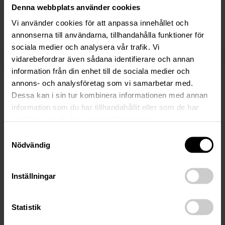
Alexander Norman
Denna webbplats använder cookies
Advokat och delägare | Uppsala / Gävle
Vi använder cookies för att anpassa innehållet och
076-80 28 413
annonserna till användarna, tillhandahålla funktioner för
sociala medier och analysera vår trafik. Vi
vidarebefordrar även sådana identifierare och annan
Fler nyheter
information från din enhet till de sociala medier och
annons- och analysföretag som vi samarbetar med.
Dessa kan i sin tur kombinera informationen med annan
17 Mar 2026
information som du har tillhandahållit eller som de har
Anbudsunderlag: Näsfjället /
samlat in när du har använt deras tjänster.
DalNord Holding ABs konkursbo
Samtyckesval
Nödvändig
DalNord Holding ABs konkursbo, 556635-2059. Följande
är en sammanfattning av tillgångsmassan och
Inställningar
försäljningsprocessen. För fullständig information, se länk
till komplett anbudsunderlag nedan på sidan…
Statistik