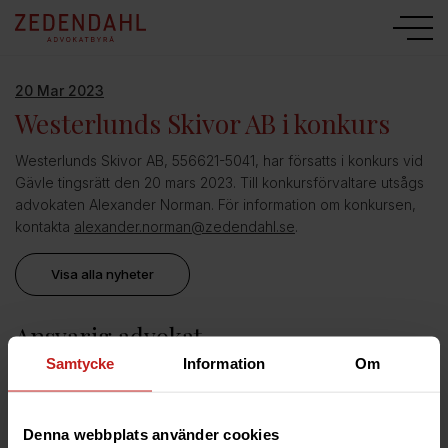
20 Mar 2023
Westerlunds Skivor AB i konkurs
Westerlunds Skivor AB, 556621-5041, har försatts i konkurs vid
Gävle tingsrätt den 20 mars 2023. Till konkursförvaltare utsågs
advokaten Alexander Norman. För information om konkursen,
kontakta
alexander.norman@zedendahl.se
.
Visa alla nyheter
Ansvarig advokat
Samtycke
Information
Om
Alexander Norman
Advokat och delägare | Uppsala / Gävle
Denna webbplats använder cookies
076-80 28 413