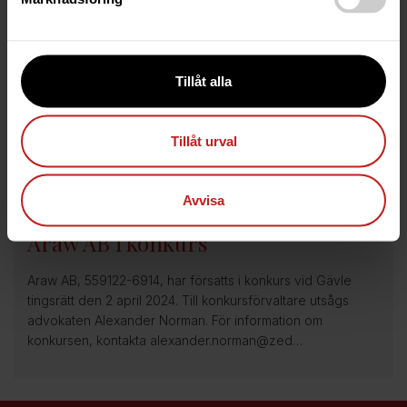
Anbudsunderlag: Nordiska
Kvalitetspooler AB
Nordiska Kvalitetspooler AB i konkurs, 556736-6827
Tillåt alla
Bakgrund Nordiska Kvalitetspooler AB, 556736-6827,
försattes i konkurs vid Gävle tingsrätt den 28 maj 2024. Till
konkursförvaltare utsågs advokat Hen…
Tillåt urval
Avvisa
3 Apr 2024
Araw AB i konkurs
Araw AB, 559122-6914, har försatts i konkurs vid Gävle
tingsrätt den 2 april 2024. Till konkursförvaltare utsågs
advokaten Alexander Norman. För information om
konkursen, kontakta alexander.norman@zed…