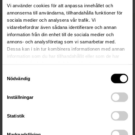
Vi använder cookies för att anpassa innehållet och
annonserna till användarna, tillhandahålla funktioner för
sociala medier och analysera vår trafik. Vi
Fler nyheter
vidarebefordrar även sådana identifierare och annan
information från din enhet till de sociala medier och
annons- och analysföretag som vi samarbetar med.
17 Mar 2026
Dessa kan i sin tur kombinera informationen med annan
Anbudsunderlag: Näsfjället /
information som du har tillhandahållit eller som de har
DalNord Holding ABs konkursbo
samlat in när du har använt deras tjänster.
Samtyckesval
DalNord Holding ABs konkursbo, 556635-2059. Följande
Nödvändig
är en sammanfattning av tillgångsmassan och
försäljningsprocessen. För fullständig information, se länk
Inställningar
till komplett anbudsunderlag nedan på sidan…
Statistik
20 Jun 2024
Marknadsföring