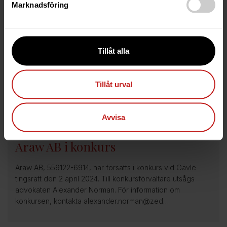
Marknadsföring
Anbudsunderlag: Nordiska
Kvalitetspooler AB
Nordiska Kvalitetspooler AB i konkurs, 556736-6827
Tillåt alla
Bakgrund Nordiska Kvalitetspooler AB, 556736-6827,
försattes i konkurs vid Gävle tingsrätt den 28 maj 2024. Till
konkursförvaltare utsågs advokat Hen…
Tillåt urval
Avvisa
3 Apr 2024
Araw AB i konkurs
Araw AB, 559122-6914, har försatts i konkurs vid Gävle
tingsrätt den 2 april 2024. Till konkursförvaltare utsågs
advokaten Alexander Norman. För information om
konkursen, kontakta alexander.norman@zed…