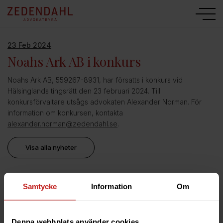
23 Feb 2024
Noahs Ark AB i konkurs
Noahs Ark AB, 559267-8931, har försatts i konkurs vid
Hälsinglands tingsrätt den 23 februari 2024. Till
konkursförvaltare utsågs advokaten Alexander Norman. För
information om konkursen, kontakta
alexander.norman@zedendahl.se
.
Visa alla nyheter
Ansvarig advokat
Samtycke
Information
Om
Alexander Norman
Advokat och delägare | Uppsala / Gävle
Denna webbplats använder cookies