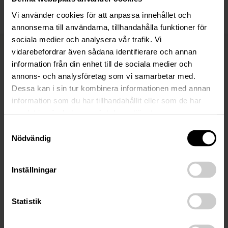
076-80 28 413
Vi använder cookies för att anpassa innehållet och
annonserna till användarna, tillhandahålla funktioner för
sociala medier och analysera vår trafik. Vi
Fler nyheter
vidarebefordrar även sådana identifierare och annan
information från din enhet till de sociala medier och
annons- och analysföretag som vi samarbetar med.
Dessa kan i sin tur kombinera informationen med annan
17 Mar 2026
information som du har tillhandahållit eller som de har
Anbudsunderlag: Näsfjället /
samlat in när du har använt deras tjänster.
DalNord Holding ABs konkursbo
Samtyckesval
Nödvändig
DalNord Holding ABs konkursbo, 556635-2059. Följande
är en sammanfattning av tillgångsmassan och
försäljningsprocessen. För fullständig information, se länk
Inställningar
till komplett anbudsunderlag nedan på sidan…
Statistik
20 Jun 2024